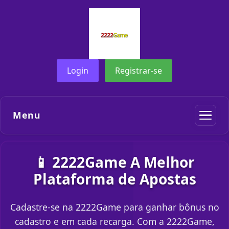
Login
Registrar-se
Menu
📱 2222Game A Melhor
Plataforma de Apostas
Cadastre-se na 2222Game para ganhar bônus no
cadastro e em cada recarga. Com a 2222Game,