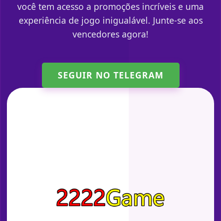
você tem acesso a promoções incríveis e uma
experiência de jogo inigualável. Junte-se aos
vencedores agora!
SEGUIR NO TELEGRAM