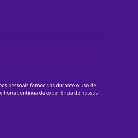
ões pessoais fornecidas durante o uso de
elhoria contínua da experiência de nossos