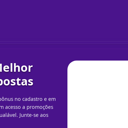
Melhor
postas
bônus no cadastro e em
em acesso a promoções
ualável. Junte-se aos