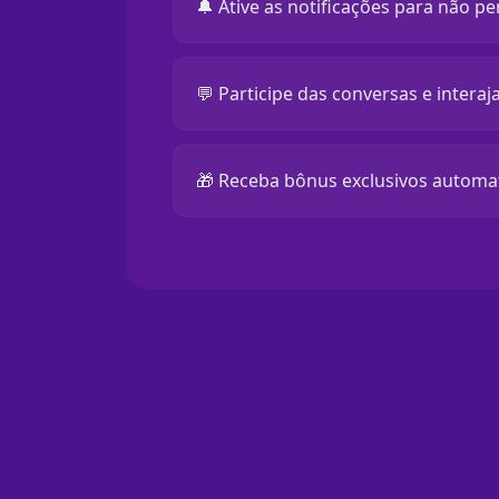
🔔 Ative as notificações para não p
💬 Participe das conversas e interaj
🎁 Receba bônus exclusivos autom