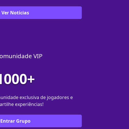
Ver Notícias
Comunidade VIP
1000+
unidade exclusiva de jogadores e
rtilhe experiências!
Entrar Grupo