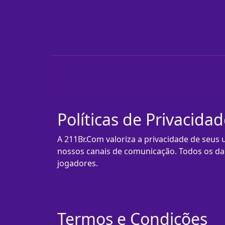
Políticas de Privacida
A 211Br.Com valoriza a privacidade de seus
nossos canais de comunicação. Todos os dad
jogadores.
Termos e Condições