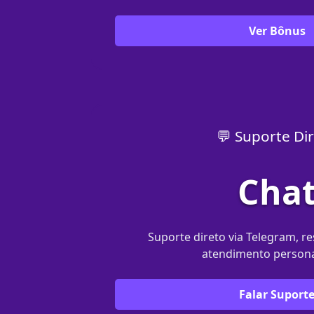
Ver Bônus
💬 Suporte Di
Cha
Suporte direto via Telegram, r
atendimento persona
Falar Suport