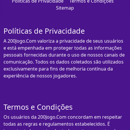
Políticas de Privacidade
Termos e Condições
Sitemap
Políticas de Privacidade
A 200Jogo.Com valoriza a privacidade de seus usuários
e está empenhada em proteger todas as informações
pessoais fornecidas durante o uso de nossos canais de
comunicação. Todos os dados coletados são utilizados
exclusivamente para fins de melhoria contínua da
experiência de nossos jogadores.
Termos e Condições
Os usuários da 200Jogo.Com concordam em respeitar
todas as regras e regulamentos estabelecidos. É