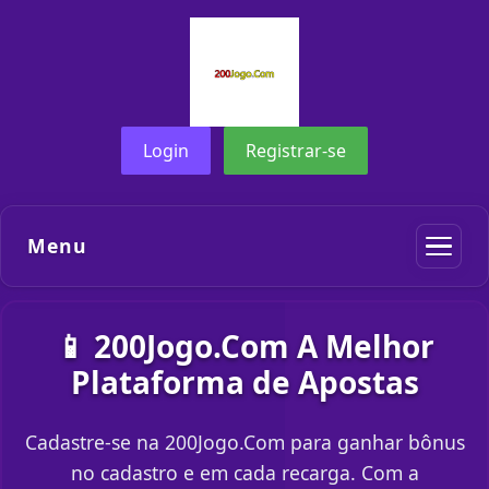
Login
Registrar-se
Menu
📱 200Jogo.Com A Melhor
Plataforma de Apostas
Cadastre-se na 200Jogo.Com para ganhar bônus
no cadastro e em cada recarga. Com a