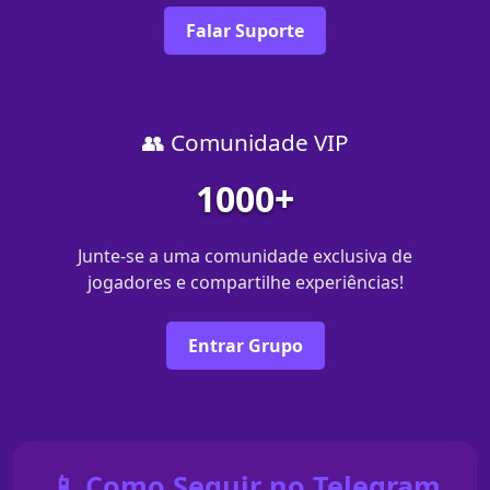
Falar Suporte
👥 Comunidade VIP
1000+
Junte-se a uma comunidade exclusiva de
jogadores e compartilhe experiências!
Entrar Grupo
📱 Como Seguir no Telegram