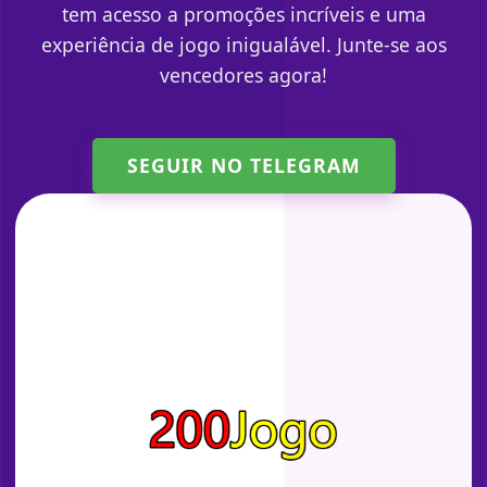
tem acesso a promoções incríveis e uma
experiência de jogo inigualável. Junte-se aos
vencedores agora!
SEGUIR NO TELEGRAM