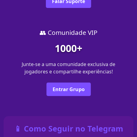
Falar Suporte
👥 Comunidade VIP
1000+
Junte-se a uma comunidade exclusiva de
jogadores e compartilhe experiências!
Entrar Grupo
📱 Como Seguir no Telegram