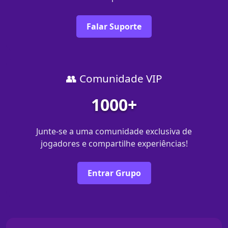
Falar Suporte
👥 Comunidade VIP
1000+
Junte-se a uma comunidade exclusiva de
jogadores e compartilhe experiências!
Entrar Grupo