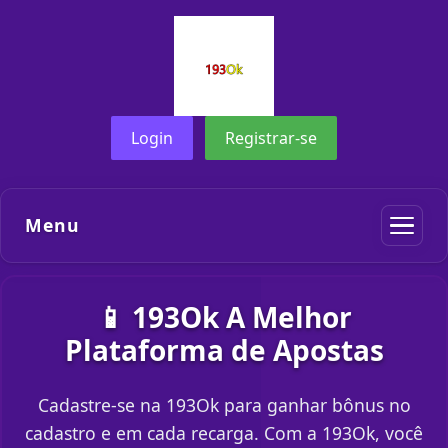
Login
Registrar-se
Menu
📱 193Ok A Melhor
Plataforma de Apostas
Cadastre-se na 193Ok para ganhar bônus no
cadastro e em cada recarga. Com a 193Ok, você