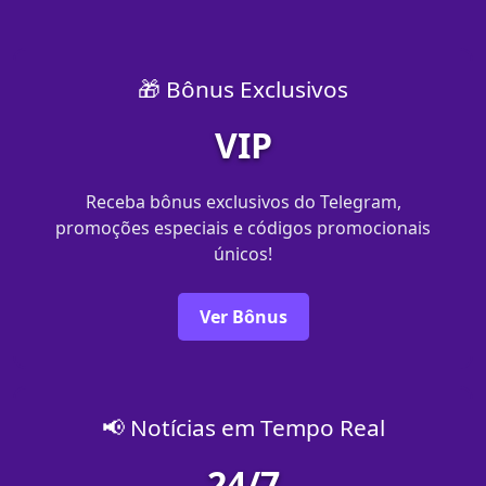
🎁 Bônus Exclusivos
VIP
Receba bônus exclusivos do Telegram,
promoções especiais e códigos promocionais
únicos!
Ver Bônus
📢 Notícias em Tempo Real
24/7