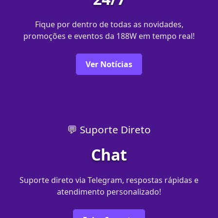
Fique por dentro de todas as novidades,
promoções e eventos da 188W em tempo real!
Ver Notícias
💬 Suporte Direto
Chat
Suporte direto via Telegram, respostas rápidas e
atendimento personalizado!