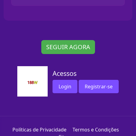
SEGUIR AGORA
Acessos
Login
Registrar-se
Políticas de Privacidade
Termos e Condições