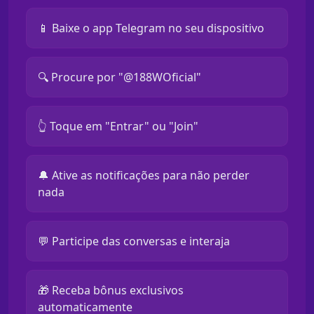
📱 Baixe o app Telegram no seu dispositivo
🔍 Procure por "@188WOficial"
👆 Toque em "Entrar" ou "Join"
🔔 Ative as notificações para não perder
nada
💬 Participe das conversas e interaja
🎁 Receba bônus exclusivos
automaticamente