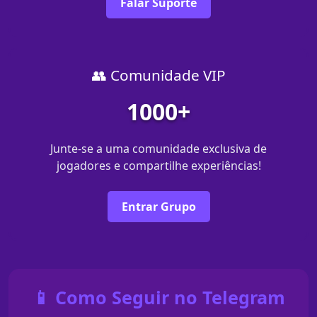
Falar Suporte
👥 Comunidade VIP
1000+
Junte-se a uma comunidade exclusiva de
jogadores e compartilhe experiências!
Entrar Grupo
📱 Como Seguir no Telegram