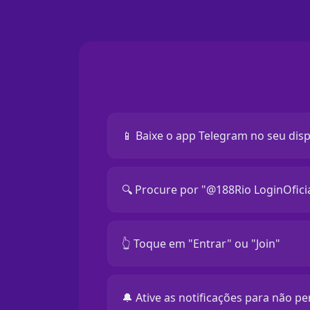
📱 Baixe o app Telegram no seu disp
🔍 Procure por "@188Rio LoginOfici
👆 Toque em "Entrar" ou "Join"
🔔 Ative as notificações para não p