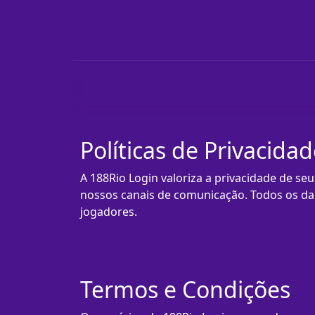
Políticas de Privacida
A 188Rio Login valoriza a privacidade de s
nossos canais de comunicação. Todos os dad
jogadores.
Termos e Condições