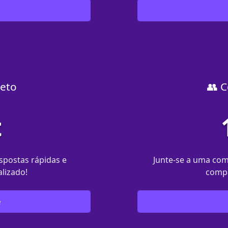
reto
👥 
t
espostas rápidas e
Junte-se a uma com
lizado!
compa
e