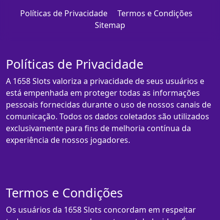
Políticas de Privacidade
Termos e Condições
Sitemap
Políticas de Privacidade
A 1658 Slots valoriza a privacidade de seus usuários e
está empenhada em proteger todas as informações
pessoais fornecidas durante o uso de nossos canais de
comunicação. Todos os dados coletados são utilizados
exclusivamente para fins de melhoria contínua da
experiência de nossos jogadores.
Termos e Condições
Os usuários da 1658 Slots concordam em respeitar