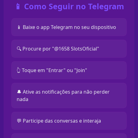
📱 Como Seguir no Telegram
📱 Baixe o app Telegram no seu dispositivo
🔍 Procure por "@1658 SlotsOficial"
👆 Toque em "Entrar" ou "Join"
🔔 Ative as notificações para não perder
nada
💬 Participe das conversas e interaja