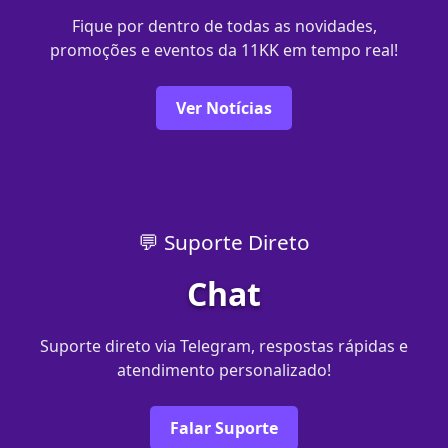
Fique por dentro de todas as novidades,
promoções e eventos da 11KK em tempo real!
Ver Notícias
💬 Suporte Direto
Chat
Suporte direto via Telegram, respostas rápidas e
atendimento personalizado!
Falar Suporte