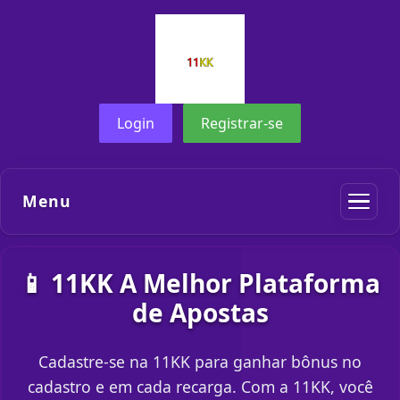
Login
Registrar-se
Menu
📱 11KK A Melhor Plataforma
de Apostas
Cadastre-se na 11KK para ganhar bônus no
cadastro e em cada recarga. Com a 11KK, você