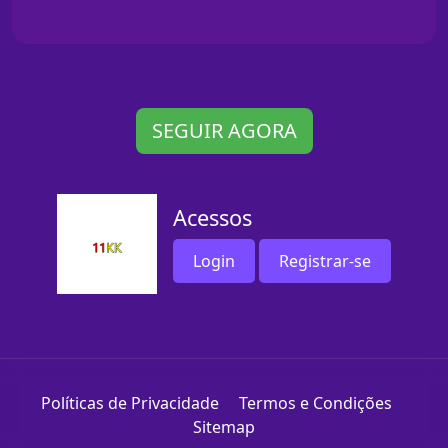
SEGUIR AGORA
Acessos
Login
Registrar-se
Políticas de Privacidade
Termos e Condições
Sitemap