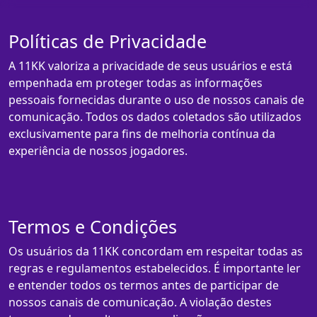
Políticas de Privacidade
A 11KK valoriza a privacidade de seus usuários e está
empenhada em proteger todas as informações
pessoais fornecidas durante o uso de nossos canais de
comunicação. Todos os dados coletados são utilizados
exclusivamente para fins de melhoria contínua da
experiência de nossos jogadores.
Termos e Condições
Os usuários da 11KK concordam em respeitar todas as
regras e regulamentos estabelecidos. É importante ler
e entender todos os termos antes de participar de
nossos canais de comunicação. A violação destes